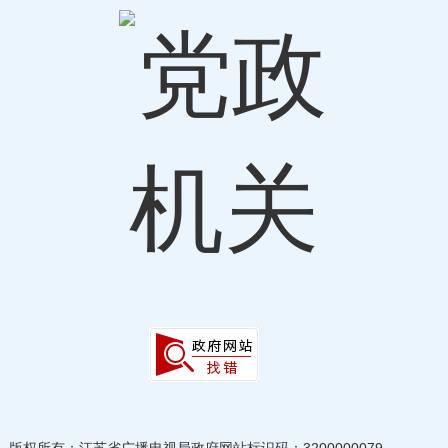
息。
涉及国家秘密、商业秘密、个人隐私的政
府信息不对外公开。
二、本机关对外发布政府信息情况
属于主动公开范围的政府信息，自该信息
形成或者变更之日起20个工作日内予以公
开。法律、法规对政府信息公开的期限另有规
定的，从其规定。本机关对外发布政府信息的
渠道主要是局门户网站（http://jsgd.jiangsu.g
ov.cn/index.html），也会通过微信、微博政
务公众号动态公布最新信息，或者通过召开新
闻发布会、组织在线访谈活动公开专项信息。
三、依申请公开的有关事项
版权所有：江苏省广播电视局
政府网站标识码：3200000079