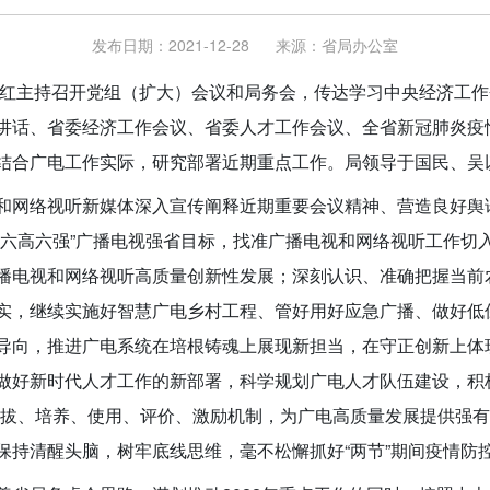
发布日期：2021-12-28
来源：
省局办公室
缪志红主持召开党组（扩大）会议和局务会，传达学习中央经济工
讲话、省委经济工作会议、省委人才工作会议、全省新冠肺炎疫
结合广电工作实际，研究部署近期重点工作。局领导于国民、吴
和网络视听新媒体深入宣传阐释近期重要会议精神、营造良好舆
“六高六强”广播电视强省目标，找准广播电视和网络视听工作切
播电视和网络视听高质量创新性发展；深刻认识、准确把握当前
实，继续实施好智慧广电乡村工程、管好用好应急广播、做好低
导向，推进广电系统在培根铸魂上展现新担当，在守正创新上体
做好新时代人才工作的新部署，科学规划广电人才队伍建设，积极
选拔、培养、使用、评价、激励机制，为广电高质量发展提供强
保持清醒头脑，树牢底线思维，毫不松懈抓好“两节”期间疫情防