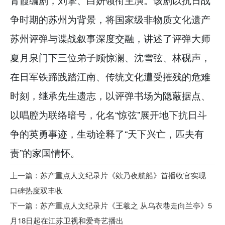
争时期的苏州为背景，将国家级非物质文化遗产
苏州评弹与谍战叙事深度交融，讲述了评弹大师
夏月泉门下三位弟子顾惊澜、沈雪弦、林砚声，
在日军铁蹄践踏江南、传统文化遭受摧残的危难
时刻，继承先生遗志，以评弹书场为隐蔽据点、
以唱腔为联络暗号，化名“惊弦”展开地下抗日斗
争的英勇事迹，生动诠释了“天下兴亡，匹夫有
责”的家国情怀。
上一篇：苏产重点人文纪录片《欸乃夜航船》首播收官实现
口碑热度双丰收
下一篇：苏产重点人文纪录片《王羲之 从乌衣巷走向兰亭》5
月18日起在江苏卫视和爱奇艺播出